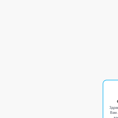
Здра
Вам.
ва