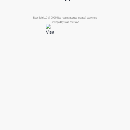
Best Soft LLC © 2026 Все права защищены вашей совестью
Developed by
Learn and Solve