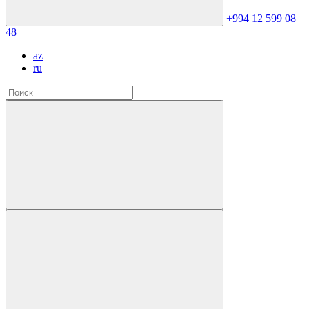
+994 12 599 08
48
az
ru