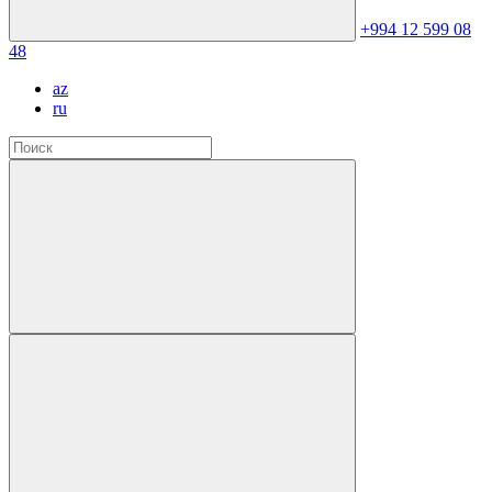
+994 12 599 08
48
az
ru