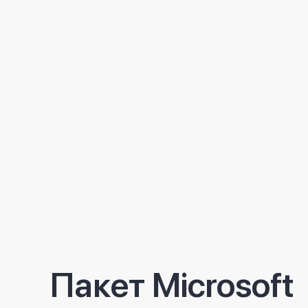
данных по внешнему накопителю: 640 Мбит/с (5 Гбит/с)
90 USD
Подробнее
Seagate 500GB Slim ExtHDD (STCD500102)
Seagate 500GB Slim ExtHDD (STCD500102)
Seagate Slim ExtHDD 500 ГБ (STCD500102) Бренд: Seagate; Корп
Пакет Microsoft
USB 3.0; Платформа: ПК; Скорость передачи данных: 640 Мбит/с
70 USD