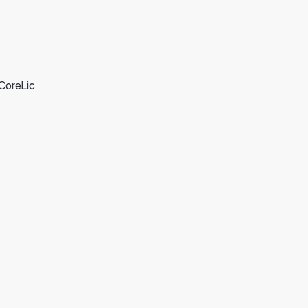
ов: 2000;
CoreLic