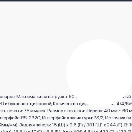
аров; Максимальная нагрузка: 60 ​​фунтов, двухдиапазонный режи
я: VFD и буквенно-цифровой; Количество цифр на дисплее: 4/4
сть печати: 75 мм/сек; Размер этикетки: Ширина: 40 мм ~ 60 
Интерфейс: RS-232C; Интерфейс клавиатуры: PS/2; Источник пи
мм): Задняя панель: 15 (Ш) x 9,6 (Г) / 381 (Ш) x 244 (Г), В: 15,
ы/мм): 16 (Ш) x 17 (Г) x 6,8 (В), (мм) 406,4 (Ш) x 432 (Г) x 173 (