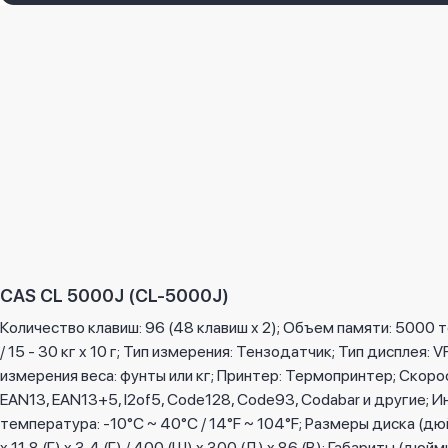
CAS CL 5000J (CL-5000J)
Количество клавиш: 96 (48 клавиш x 2); Объем памяти: 5000 тов
/ 15 - 30 кг x 10 г; Тип измерения: Тензодатчик; Тип диспле
измерения веса: фунты или кг; Принтер: Термопринтер; Скоро
EAN13, EAN13+5, I2of5, Code128, Code93, Codabar и другие; 
температура: -10°C ~ 40°C / 14°F ~ 104°F; Размеры диска (дюймы/
x 11,8 (Г) x 3,4 (Г) / 400 (Ш) x 300 (Д) x 86 (В); Габариты (дюйм