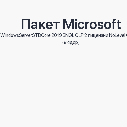
Receipt paper roll 80 mm x 40 m (RPR-80X40)
Receipt paper 114 mm (RP-114)
Пакет Microsoft
Бумага для чекового принтера; Размер: 114 мм; Количество лист
0,95 AZN
WindowsServerSTDCore 2019 SNGL OLP 2 лицензии NoLevel 
Подробнее
(8 ядер)