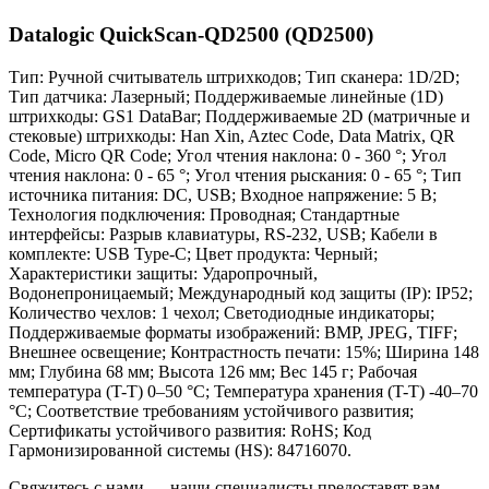
Datalogic QuickScan-QD2500 (QD2500)
Тип: Ручной считыватель штрихкодов; Тип сканера: 1D/2D;
Тип датчика: Лазерный; Поддерживаемые линейные (1D)
штрихкоды: GS1 DataBar; Поддерживаемые 2D (матричные и
стековые) штрихкоды: Han Xin, Aztec Code, Data Matrix, QR
Code, Micro QR Code; Угол чтения наклона: 0 - 360 °; Угол
чтения наклона: 0 - 65 °; Угол чтения рыскания: 0 - 65 °; Тип
источника питания: DC, USB; Входное напряжение: 5 В;
Технология подключения: Проводная; Стандартные
интерфейсы: Разрыв клавиатуры, RS-232, USB; Кабели в
комплекте: USB Type-C; Цвет продукта: Черный;
Характеристики защиты: Ударопрочный,
Водонепроницаемый; Международный код защиты (IP): IP52;
Количество чехлов: 1 чехол; Светодиодные индикаторы;
Поддерживаемые форматы изображений: BMP, JPEG, TIFF;
Внешнее освещение; Контрастность печати: 15%; Ширина 148
мм; Глубина 68 мм; Высота 126 мм; Вес 145 г; Рабочая
температура (T-T) 0–50 °C; Температура хранения (T-T) -40–70
°C; Соответствие требованиям устойчивого развития;
Сертификаты устойчивого развития: RoHS; Код
Гармонизированной системы (HS): 84716070.
Свяжитесь с нами — наши специалисты предоставят вам