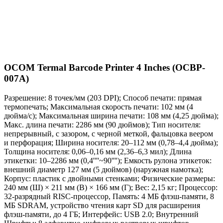
OCOM Termal Barcode Printer 4 Inches (OCBP-
007A)
Разрешение: 8 точек/мм (203 DPI); Способ печати: прямая
термопечать; Максимальная скорость печати: 102 мм (4
дюйма/с); Максимальная ширина печати: 108 мм (4,25 дюйма);
Макс. длина печати: 2286 мм (90 дюймов); Тип носителя:
непрерывный, с зазором, с черной меткой, фальцовка веером
и перфорация; Ширина носителя: 20–112 мм (0,78–4,4 дюйма);
Толщина носителя: 0,06–0,16 мм (2,36–6,3 мил); Длина
этикетки: 10–2286 мм (0,4''''~90''''); Емкость рулона этикеток:
внешний диаметр 127 мм (5 дюймов) (наружная намотка);
Корпус: пластик с двойными стенками; Физические размеры:
240 мм (Ш) × 211 мм (В) × 166 мм (Г); Вес: 2,15 кг; Процессор:
32-разрядный RISC-процессор, Память: 4 МБ флэш-памяти, 8
МБ SDRAM, устройство чтения карт SD для расширения
флэш-памяти, до 4 ГБ; Интерфейс: USB 2.0; Внутренний