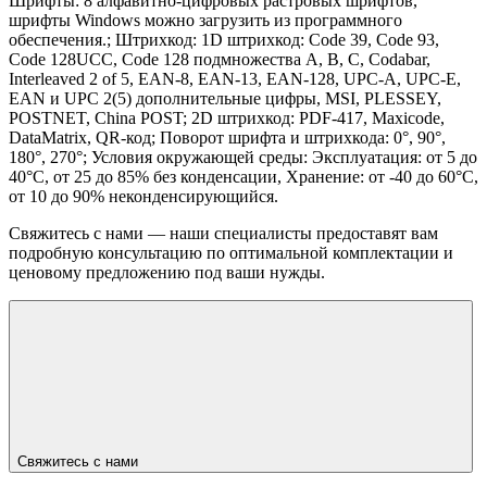
Шрифты: 8 алфавитно-цифровых растровых шрифтов,
шрифты Windows можно загрузить из программного
обеспечения.; Штрихкод: 1D штрихкод: Code 39, Code 93,
Code 128UCC, Code 128 подмножества A, B, C, Codabar,
Interleaved 2 of 5, EAN-8, EAN-13, EAN-128, UPC-A, UPC-E,
EAN и UPC 2(5) дополнительные цифры, MSI, PLESSEY,
POSTNET, China POST; 2D штрихкод: PDF-417, Maxicode,
DataMatrix, QR-код; Поворот шрифта и штрихкода: 0°, 90°,
180°, 270°; Условия окружающей среды: Эксплуатация: от 5 до
40°C, от 25 до 85% без конденсации, Хранение: от -40 до 60°C,
от 10 до 90% неконденсирующийся.
Свяжитесь с нами — наши специалисты предоставят вам
подробную консультацию по оптимальной комплектации и
ценовому предложению под ваши нужды.
Свяжитесь с нами