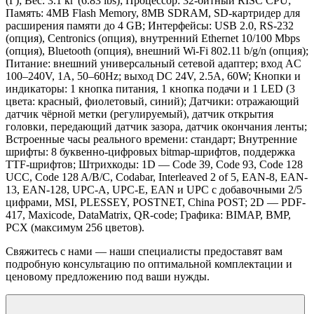
(Г); Вес: 3.1 кг (6.83 lbs); Процессор: 32-битный RISC CPU;
Память: 4MB Flash Memory, 8MB SDRAM, SD-картридер для
расширения памяти до 4 GB; Интерфейсы: USB 2.0, RS-232
(опция), Centronics (опция), внутренний Ethernet 10/100 Mbps
(опция), Bluetooth (опция), внешний Wi-Fi 802.11 b/g/n (опция);
Питание: внешний универсальный сетевой адаптер; вход AC
100–240V, 1A, 50–60Hz; выход DC 24V, 2.5A, 60W; Кнопки и
индикаторы: 1 кнопка питания, 1 кнопка подачи и 1 LED (3
цвета: красный, фиолетовый, синий); Датчики: отражающий
датчик чёрной метки (регулируемый), датчик открытия
головки, передающий датчик зазора, датчик окончания ленты;
Встроенные часы реального времени: стандарт; Внутренние
шрифты: 8 буквенно-цифровых bitmap-шрифтов, поддержка
TTF-шрифтов; Штрихкоды: 1D — Code 39, Code 93, Code 128
UCC, Code 128 A/B/C, Codabar, Interleaved 2 of 5, EAN-8, EAN-
13, EAN-128, UPC-A, UPC-E, EAN и UPC с добавочными 2/5
цифрами, MSI, PLESSEY, POSTNET, China POST; 2D — PDF-
417, Maxicode, DataMatrix, QR-code; Графика: BIMAP, BMP,
PCX (максимум 256 цветов).
Свяжитесь с нами — наши специалисты предоставят вам
подробную консультацию по оптимальной комплектации и
ценовому предложению под ваши нужды.