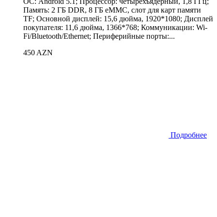
ОС: Android 5.1; Процессор: четырёхъядерный, 1,8 ГГц;
Память: 2 ГБ DDR, 8 ГБ eMMC, слот для карт памяти
TF; Основной дисплей: 15,6 дюйма, 1920*1080; Дисплей
покупателя: 11,6 дюйма, 1366*768; Коммуникации: Wi-
Fi/Bluetooth/Ethernet; Периферийные порты:...
450 AZN
Подробнее