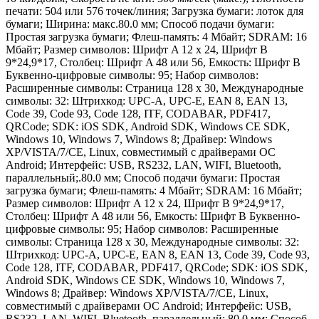
печати: 504 или 576 точек/линия; Загрузка бумаги: лоток для
бумаги; Ширина: макс.80.0 мм; Способ подачи бумаги:
Простая загрузка бумаги; Флеш-память: 4 Мбайт; SDRAM: 16
Мбайт; Размер символов: Шрифт A 12 x 24, Шрифт B
9*24,9*17, Столбец: Шрифт A 48 или 56, Емкость: Шрифт B
Буквенно-цифровые символы: 95; Набор символов:
Расширенные символы: Страница 128 x 30, Международные
символы: 32: Штрихкод: UPC-A, UPC-E, EAN 8, EAN 13,
Code 39, Code 93, Code 128, ITF, CODABAR, PDF417,
QRCode; SDK: iOS SDK, Android SDK, Windows CE SDK,
Windows 10, Windows 7, Windows 8; Драйвер: Windows
XP/VISTA/7/CE, Linux, совместимый с драйверами ОС
Android; Интерфейс: USB, RS232, LAN, WIFI, Bluetooth,
параллельный;.80.0 мм; Способ подачи бумаги: Простая
загрузка бумаги; Флеш-память: 4 Мбайт; SDRAM: 16 Мбайт;
Размер символов: Шрифт A 12 x 24, Шрифт B 9*24,9*17,
Столбец: Шрифт A 48 или 56, Емкость: Шрифт B Буквенно-
цифровые символы: 95; Набор символов: Расширенные
символы: Страница 128 x 30, Международные символы: 32:
Штрихкод: UPC-A, UPC-E, EAN 8, EAN 13, Code 39, Code 93,
Code 128, ITF, CODABAR, PDF417, QRCode; SDK: iOS SDK,
Android SDK, Windows CE SDK, Windows 10, Windows 7,
Windows 8; Драйвер: Windows XP/VISTA/7/CE, Linux,
совместимый с драйверами ОС Android; Интерфейс: USB,
RS232, LAN, WIFI, Bluetooth, параллельный;.80.0 мм; Способ