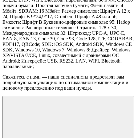
подачи бумаги: Простая загрузка бумаги; Флеш-память: 4
Мбайт; SDRAM: 16 Мбайт; Размер символов: Шрифт A 12 x
24, Шрифт B 9*24,9*17, Столбец: Шрифт A 48 или 56,
Емкость: Шрифт B Буквенно-цифровые символы: 95; Набор
символов: Расширенные символы: Страница 128 x 30,
Международные символы: 32: Штрихкод: UPC-A, UPC-E,
EAN 8, EAN 13, Code 39, Code 93, Code 128, ITF, CODABAR,
PDF417, QRCode; SDK: iOS SDK, Android SDK, Windows CE
SDK, Windows 10, Windows 7, Windows 8; Драйвер: Windows
XP/VISTA/7/CE, Linux, совместимый с драйверами ОС
Android; Интерфейс: USB, RS232, LAN, WIFI, Bluetooth,
параллельный;
Свяжитесь с нами — наши специалисты предоставят вам
подробную консультацию по оптимальной комплектации и
ценовому предложению под ваши нужды.