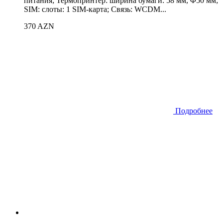
питания; Термопринтер: ширина бумаги: 58 ​​мм, Φ50 мм;
SIM: слоты: 1 SIM-карта; Связь: WCDM...
370 AZN
Подробнее