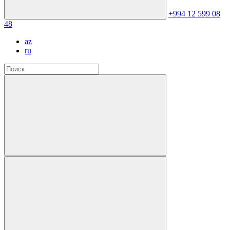
+994 12 599 08
48
az
ru