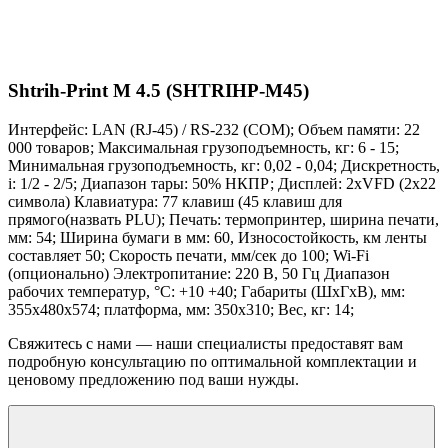
Shtrih-Print M 4.5 (SHTRIHP-M45)
Интерфейс: LAN (RJ-45) / RS-232 (COM); Объем памяти: 22
000 товаров; Максимальная грузоподъемность, кг: 6 - 15;
Минимальная грузоподъемность, кг: 0,02 - 0,04; Дискретность,
i: 1/2 - 2/5; Диапазон тары: 50% НКПР; Дисплей: 2xVFD (2x22
символа) Клавиатура: 77 клавиш (45 клавиш для
прямого(назвать PLU); Печать: термопринтер, ширина печати,
мм: 54; Ширина бумаги в мм: 60, Износостойкость, км ленты
составляет 50; Скорость печати, мм/сек до 100; Wi-Fi
(опционально) Электропитание: 220 В, 50 Гц Диапазон
рабочих температур, °С: +10 +40; Габариты (ШхГхВ), мм:
355х480х574; платформа, мм: 350х310; Вес, кг: 14;
Свяжитесь с нами — наши специалисты предоставят вам
подробную консультацию по оптимальной комплектации и
ценовому предложению под ваши нужды.