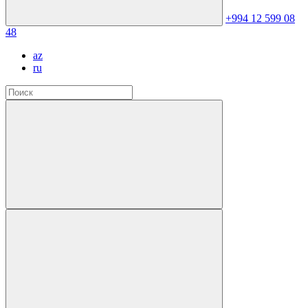
+994 12 599 08
48
az
ru