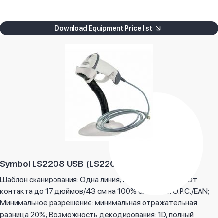
Download Equipment Price list
Symbol LS2208 USB (LS2208-USB)
Шаблон сканирования: Одна линия; Глубина резкости: От
контакта до 17 дюймов/43 см на 100% символах U.P.C./EAN;
Минимальное разрешение: минимальная отражательная
разница 20%; Возможность декодирования: 1D, полный