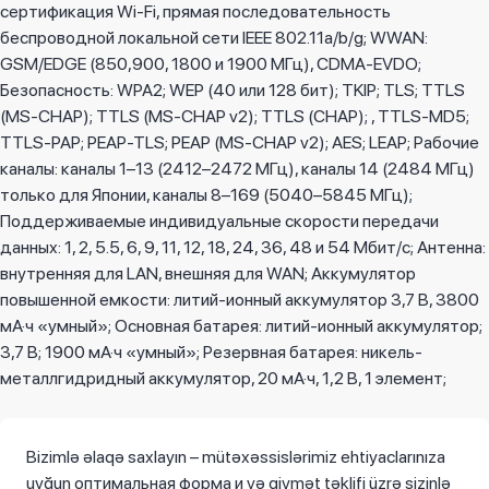
сертификация Wi-Fi, прямая последовательность
беспроводной локальной сети IEEE 802.11a/b/g; WWAN:
GSM/EDGE (850,900, 1800 и 1900 МГц), CDMA-EVDO;
Безопасность: WPA2; WEP (40 или 128 бит); TKIP; TLS; TTLS
(MS-CHAP); TTLS (MS-CHAP v2); TTLS (CHAP); , TTLS-MD5; ​​
TTLS-PAP; PEAP-TLS; PEAP (MS-CHAP v2); AES; LEAP; Рабочие
каналы: каналы 1–13 (2412–2472 МГц), каналы 14 (2484 МГц)
только для Японии, каналы 8–169 (5040–5845 МГц);
Поддерживаемые индивидуальные скорости передачи
данных: 1, 2, 5.5, 6, 9, 11, 12, 18, 24, 36, 48 и 54 Мбит/с; Антенна:
внутренняя для LAN, внешняя для WAN; Аккумулятор
повышенной емкости: литий-ионный аккумулятор 3,7 В, 3800
мА·ч «умный»; Основная батарея: литий-ионный аккумулятор;
3,7 В; 1900 мА·ч «умный»; Резервная батарея: никель-
металлгидридный аккумулятор, 20 мА·ч, 1,2 В, 1 элемент;
Bizimlə əlaqə saxlayın – mütəxəssislərimiz ehtiyaclarınıza
uyğun оптимальная форма и və qiymət təklifi üzrə sizinlə