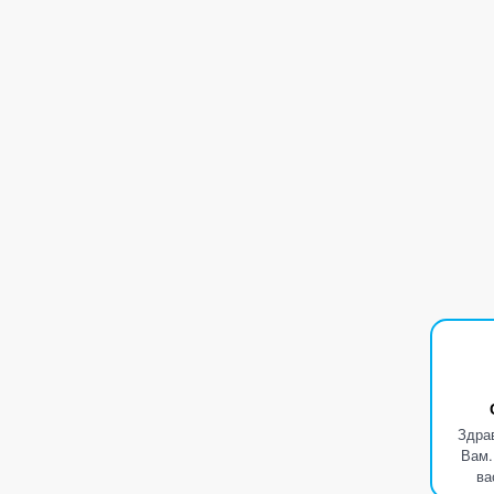
Здра
Вам.
ва