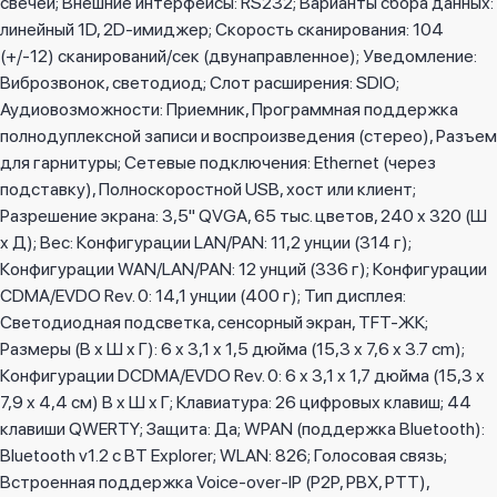
свечей; Внешние интерфейсы: RS232; Варианты сбора данных:
линейный 1D, 2D-имиджер; Скорость сканирования: 104
(+/-12) сканирований/сек (двунаправленное); Уведомление:
Виброзвонок, светодиод; Слот расширения: SDIO;
Аудиовозможности: Приемник, Программная поддержка
полнодуплексной записи и воспроизведения (стерео), Разъем
для гарнитуры; Сетевые подключения: Ethernet (через
подставку), Полноскоростной USB, хост или клиент;
Разрешение экрана: 3,5" QVGA, 65 тыс. цветов, 240 x 320 (Ш
x Д); Вес: Конфигурации LAN/PAN: 11,2 унции (314 г);
Конфигурации WAN/LAN/PAN: 12 унций (336 г); Конфигурации
CDMA/EVDO Rev. 0: 14,1 унции (400 г); Тип дисплея:
Светодиодная подсветка, сенсорный экран, TFT-ЖК;
Размеры (В x Ш x Г): 6 x 3,1 x 1,5 дюйма (15,3 x 7,6 x 3.7 cm);
Конфигурации DCDMA/EVDO Rev. 0: 6 x 3,1 x 1,7 дюйма (15,3 x
7,9 x 4,4 см) В x Ш x Г; Клавиатура: 26 цифровых клавиш; 44
клавиши QWERTY; Защита: Да; WPAN (поддержка Bluetooth):
Bluetooth v1.2 с BT Explorer; WLAN: 826; Голосовая связь;
Встроенная поддержка Voice-over-IP (P2P, PBX, PTT),