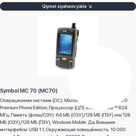
Qiymət siyahısını yüklə
Symbol MC 70 (MC70)
Операционная система (ОС): Microsoft Windows Mobile 5.0
Premium Phone Edition; Процессор (ЦП): Intel® XScale™ 624
МГц; Память (флэш/ОЗУ): 64 МБ (ОЗУ)/128 МБ (ПЗУ) или 128
МБ (ОЗУ)/128 МБ (ПЗУ); Windows Mobile: Да; Внешние
интерфейсы: USB 1.1; Окружающая освещённость: 10 000