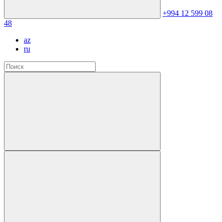
+994 12 599 08
48
az
ru