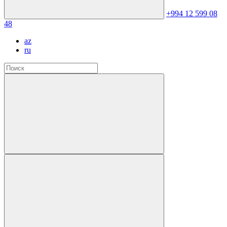
+994 12 599 08
48
az
ru