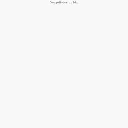
Developed by
Learn and Solve