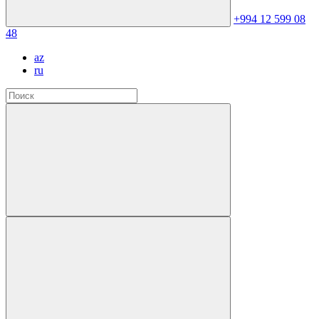
+994 12 599 08
48
az
ru