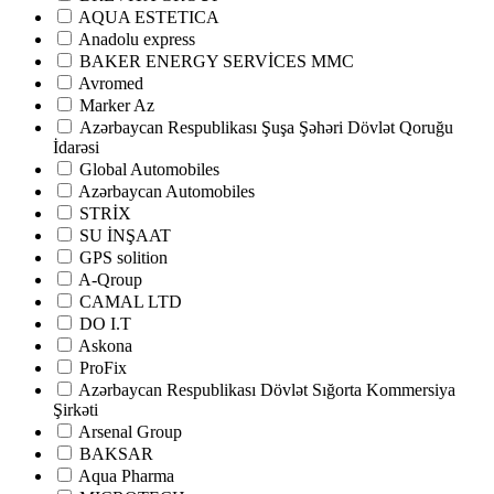
AQUA ESTETICA
Anadolu express
BAKER ENERGY SERVİCES MMC
Avromed
Marker Az
Аzərbaycan Respublikası Şuşa Şəhəri Dövlət Qoruğu
İdarəsi
Global Automobiles
Azərbaycan Automobiles
STRİX
SU İNŞAAT
GPS solition
A-Qroup
CAMAL LTD
DO I.T
Askona
ProFix
Azərbaycan Respublikası Dövlət Sığorta Kommersiya
Şirkəti
Arsenal Group
BAKSAR
Aqua Pharma