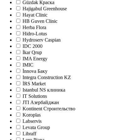
Güzdək Краска
Hajigabul Greenhouse
Hayat Clinic
HB Guven Clinic
Herba Flora
Hidro-Lotus
Hydroserv Caspian
IDC 2000
İkar Qrup
IMA Energy
IMIC
İnnova Баку
Integra Construction KZ
İRS Market
Istanbul NS клиника
IT Solutions
JTI Азербайджан
Kontinent Строительство
Koroplas
Labservis
Levata Group
Libraff
Loro Piana