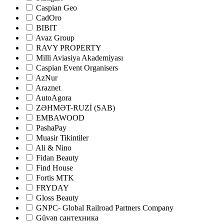
Caspian Geo
CadOro
BIBIT
Avaz Group
RAVY PROPERTY
Milli Aviasiya Akademiyası
Caspian Event Organisers
AzNur
Araznet
AutoAgora
ZƏHMƏT-RUZİ (SAB)
EMBAWOOD
PashaPay
Muasir Tikintiler
Ali & Nino
Fidan Beauty
Find House
Fortis MTK
FRYDAY
Gloss Beauty
GNPC- Global Railroad Partners Company
Güvən сантехника