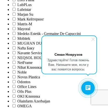
LubPLus
Lubristar
Marjan Su
Mark Кейтеринг
Matrix-M
Mayoral
Medeks Estetik - Germaine De Capuccini
Mobitek
MUGHAN DUYU
Nafta Баку
Navante Service LTD
Сянан Новрузов
NEQSOL HOLDING
Здравствуйте! Готов помочь
NetFrame
Вам. Напишите мне, если у
Nihat Клиника
вас появятся вопросы.
Noble
Novus Plastica
Odontos
Office Lines
Ofis Plus
OKI Клиника
Olainfarm Azerbaijan
OMEGA