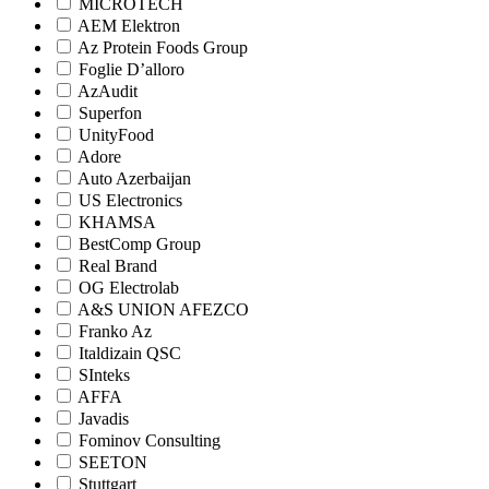
MICROTECH
AEM Elektron
Az Protein Foods Group
Foglie D’alloro
AzAudit
Superfon
UnityFood
Adore
Auto Azerbaijan
US Electronics
KHAMSA
BestComp Group
Real Brand
OG Electrolab
A&S UNION AFEZCO
Franko Az
Italdizain QSC
SInteks
AFFA
Javadis
Fominov Consulting
SEETON
Stuttgart