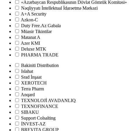
«Azərbaycan Respublikasının Dövlət Gömrük Komitəsi»
Nəqliyyatı İntellektual İdarəetmə Mərkəzi
A+A Security
Azkon-C
Duty Free.Az Gabala
Müasir Tikintilər
Matanat A
Azer KMI
Deluxe MTK
PHARMA TRADE
Bakiniti Distribution
Islahat
Srad İnşaat
XEROTECH
Terra Pharm
Anqard
TEXNOLOJİ AVADANLIQ
TEXNOFINANCE
SIBAKU
Support Colsalting
İNVEST-AZ
BREVITA GROUP