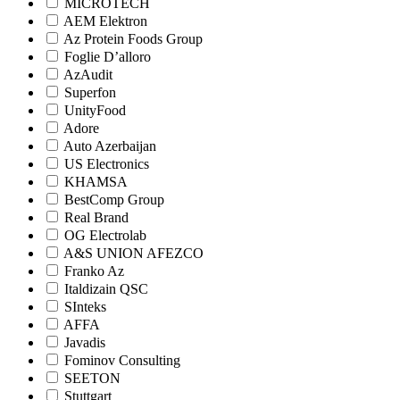
MICROTECH
AEM Elektron
Az Protein Foods Group
Foglie D’alloro
AzAudit
Superfon
UnityFood
Adore
Auto Azerbaijan
US Electronics
KHAMSA
BestComp Group
Real Brand
OG Electrolab
A&S UNION AFEZCO
Franko Az
Italdizain QSC
SInteks
AFFA
Javadis
Fominov Consulting
SEETON
Stuttgart