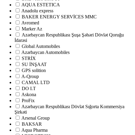
AQUA ESTETICA
Anadolu express
BAKER ENERGY SERVİCES MMC
Avromed
Marker Az
Аzərbaycan Respublikası Şuşa Şəhəri Dövlət Qoruğu
İdarəsi
Global Automobiles
Azərbaycan Automobiles
STRİX
SU İNŞAAT
GPS solition
A-Qroup
CAMAL LTD
DO I.T
Askona
ProFix
Azərbaycan Respublikası Dövlət Sığorta Kommersiya
Şirkəti
Arsenal Group
BAKSAR
Aqua Pharma