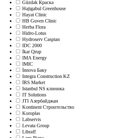
Güzdək Краска
Hajigabul Greenhouse
Hayat Clinic
HB Guven Clinic
Herba Flora
Hidro-Lotus
Hydroserv Caspian
IDC 2000
İkar Qrup
IMA Energy
IMIC
İnnova Баку
Integra Construction KZ
İRS Market
Istanbul NS клиника
IT Solutions
JTI Азербайджан
Kontinent Строительство
Koroplas
Labservis
Levata Group
Libraff
Loro Piana