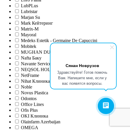
LubPLus
Lubristar
Marjan Su
Mark Кейтеринг
Matrix-M
Mayoral
Medeks Estetik - Germaine De Capuccini
Mobitek
MUGHAN DUYU
Nafta Баку
Navante Service LTD
Сянан Новрузов
NEQSOL HOLDING
Здравствуйте! Готов помочь
NetFrame
Вам. Напишите мне, если у
Nihat Клиника
вас появятся вопросы.
Noble
Novus Plastica
Odontos
Office Lines
Ofis Plus
OKI Клиника
Olainfarm Azerbaijan
OMEGA