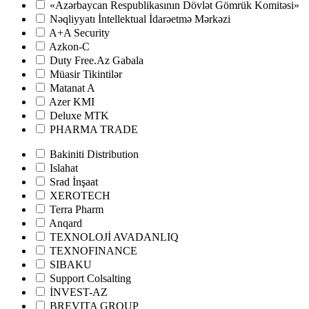
«Azərbaycan Respublikasının Dövlət Gömrük Komitəsi»
Nəqliyyatı İntellektual İdarəetmə Mərkəzi
A+A Security
Azkon-C
Duty Free.Az Gabala
Müasir Tikintilər
Matanat A
Azer KMI
Deluxe MTK
PHARMA TRADE
Bakiniti Distribution
Islahat
Srad İnşaat
XEROTECH
Terra Pharm
Anqard
TEXNOLOJİ AVADANLIQ
TEXNOFINANCE
SIBAKU
Support Colsalting
İNVEST-AZ
BREVITA GROUP