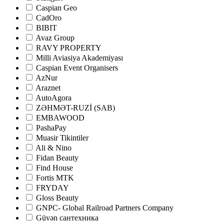
Caspian Geo
CadOro
BIBIT
Avaz Group
RAVY PROPERTY
Milli Aviasiya Akademiyası
Caspian Event Organisers
AzNur
Araznet
AutoAgora
ZƏHMƏT-RUZİ (SAB)
EMBAWOOD
PashaPay
Muasir Tikintiler
Ali & Nino
Fidan Beauty
Find House
Fortis MTK
FRYDAY
Gloss Beauty
GNPC- Global Railroad Partners Company
Güvən сантехника