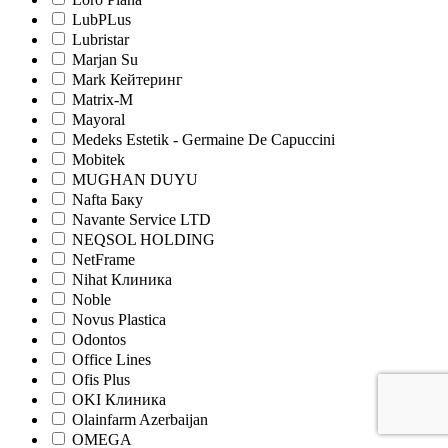
LubPLus
Lubristar
Marjan Su
Mark Кейтеринг
Matrix-M
Mayoral
Medeks Estetik - Germaine De Capuccini
Mobitek
MUGHAN DUYU
Nafta Баку
Navante Service LTD
NEQSOL HOLDING
NetFrame
Nihat Клиника
Noble
Novus Plastica
Odontos
Office Lines
Ofis Plus
OKI Клиника
Olainfarm Azerbaijan
OMEGA