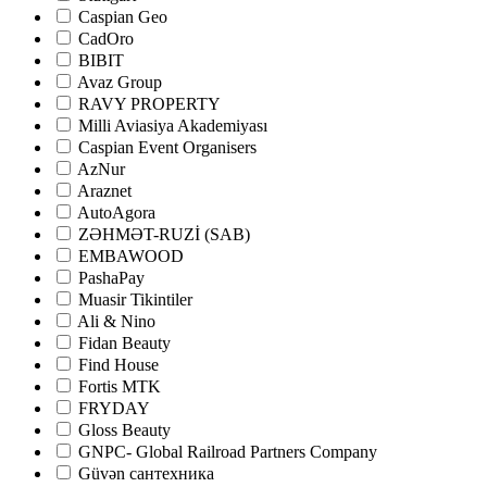
Caspian Geo
CadOro
BIBIT
Avaz Group
RAVY PROPERTY
Milli Aviasiya Akademiyası
Caspian Event Organisers
AzNur
Araznet
AutoAgora
ZƏHMƏT-RUZİ (SAB)
EMBAWOOD
PashaPay
Muasir Tikintiler
Ali & Nino
Fidan Beauty
Find House
Fortis MTK
FRYDAY
Gloss Beauty
GNPC- Global Railroad Partners Company
Güvən сантехника