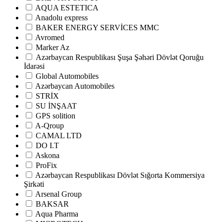
AQUA ESTETICA
Anadolu express
BAKER ENERGY SERVİCES MMC
Avromed
Marker Az
Аzərbaycan Respublikası Şuşa Şəhəri Dövlət Qoruğu
İdarəsi
Global Automobiles
Azərbaycan Automobiles
STRİX
SU İNŞAAT
GPS solition
A-Qroup
CAMAL LTD
DO I.T
Askona
ProFix
Azərbaycan Respublikası Dövlət Sığorta Kommersiya
Şirkəti
Arsenal Group
BAKSAR
Aqua Pharma