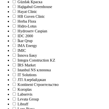
Güzdək Краска
Hajigabul Greenhouse
Hayat Clinic
HB Guven Clinic
Herba Flora
Hidro-Lotus
Hydroserv Caspian
IDC 2000
İkar Qrup
IMA Energy
IMIC
İnnova Баку
Integra Construction KZ
İRS Market
Istanbul NS клиника
IT Solutions
JTI Азербайджан
Kontinent Строительство
Koroplas
Labservis
Levata Group
Libraff
Loro Piana