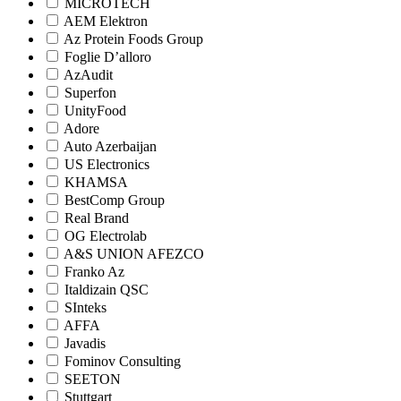
MICROTECH
AEM Elektron
Az Protein Foods Group
Foglie D’alloro
AzAudit
Superfon
UnityFood
Adore
Auto Azerbaijan
US Electronics
KHAMSA
BestComp Group
Real Brand
OG Electrolab
A&S UNION AFEZCO
Franko Az
Italdizain QSC
SInteks
AFFA
Javadis
Fominov Consulting
SEETON
Stuttgart