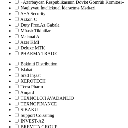
«Azərbaycan Respublikasının Dövlət Gömrük Komitəsi»
Nəqliyyatı İntellektual İdarəetmə Mərkəzi
A+A Security
Azkon-C
Duty Free.Az Gabala
Müasir Tikintilər
Matanat A
Azer KMI
Deluxe MTK
PHARMA TRADE
Bakiniti Distribution
Islahat
Srad İnşaat
XEROTECH
Terra Pharm
Anqard
TEXNOLOJİ AVADANLIQ
TEXNOFINANCE
SIBAKU
Support Colsalting
İNVEST-AZ
BREVITA GROUP