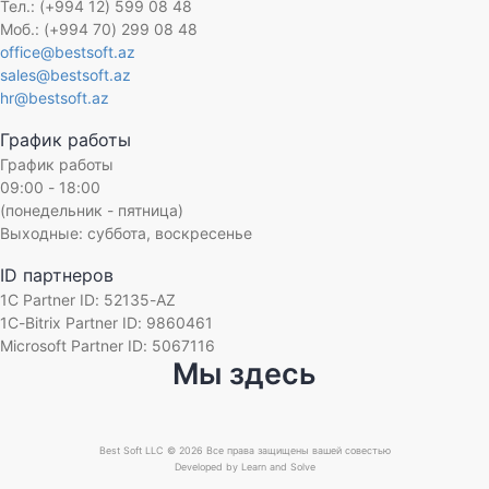
Торговля медицинским оборудованием
Тел.: (+994 12) 599 08 48
Superfon
Моб.: (+994 70) 299 08 48
Торговля мобильных телефонов
office@bestsoft.az
UnityFood
Торговля одеждой и обувью
sales@bestsoft.az
Adore
hr@bestsoft.az
Торговля парфюмерией и косметикой
Auto Azerbaijan
Торговля продуктами питания
График работы
US Electronics
Торговля сантехническим оборудованием
График работы
KHAMSA
09:00 - 18:00
Торговля строительной и землеройной техникой
(понедельник - пятница)
BestComp Group
Торговля строительными инструментами
Выходные: суббота, воскресенье
Real Brand
Торговля строительными материалами
ID партнеров
OG Electrolab
Торговля табаком
1C Partner ID: 52135-AZ
A&S UNION AFEZCO
Торговля химической продукцией
1C-Bitrix Partner ID: 9860461
Franko Az
Microsoft Partner ID: 5067116
Туристическое агентство
Мы здесь
Italdizain QSC
Уборка
SInteks
Учебное заведение
AFFA
Ювелирная торговля
Best Soft LLC © 2026 Все права защищены вашей совестью
Javadis
Developed by
Learn and Solve