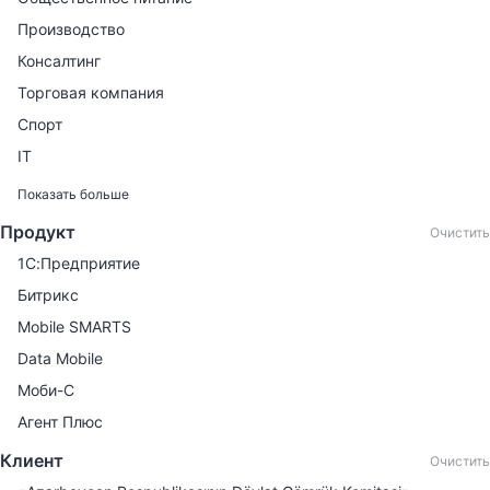
Производство
Консалтинг
Торговая компания
Спорт
IT
Финансовые услуги
Показать больше
Продажа автомобилей
Продукт
Очистить
Продажа книг
1С:Предприятие
Производство мебели
Битрикс
Торговля автомобилями
Mobile SMARTS
Государственный сектор
Data Mobile
Онлайн-кассы
Моби-С
Автосервис
Агент Плюс
Агентство недвижимости
Клиент
Очистить
Бизнес-центр