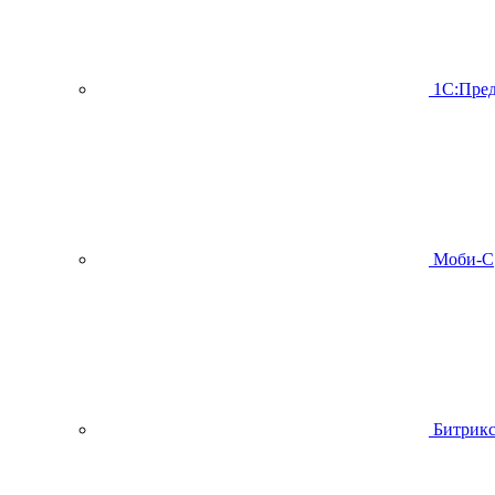
1С:Пред
Моби-С
Битрик