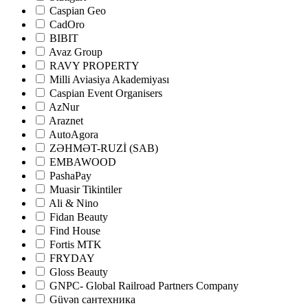
Caspian Geo
CadOro
BIBIT
Avaz Group
RAVY PROPERTY
Milli Aviasiya Akademiyası
Caspian Event Organisers
AzNur
Araznet
AutoAgora
ZƏHMƏT-RUZİ (SAB)
EMBAWOOD
PashaPay
Muasir Tikintiler
Ali & Nino
Fidan Beauty
Find House
Fortis MTK
FRYDAY
Gloss Beauty
GNPC- Global Railroad Partners Company
Güvən сантехника