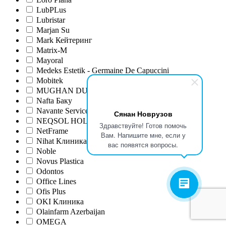
LubPLus
Lubristar
Marjan Su
Mark Кейтеринг
Matrix-M
Mayoral
Medeks Estetik - Germaine De Capuccini
Mobitek
MUGHAN DUYU
Nafta Баку
Navante Service LTD
Сянан Новрузов
NEQSOL HOLDING
Здравствуйте! Готов помочь
NetFrame
Вам. Напишите мне, если у
Nihat Клиника
вас появятся вопросы.
Noble
Novus Plastica
Odontos
Office Lines
Ofis Plus
OKI Клиника
Olainfarm Azerbaijan
OMEGA