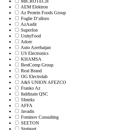
MICROTECH
AEM Elektron
Az Protein Foods Group
Foglie D’alloro
AzAudit
Superfon
UnityFood
Adore
Auto Azerbaijan
US Electronics
KHAMSA
BestComp Group
Real Brand
OG Electrolab
A&S UNION AFEZCO
Franko Az
Italdizain QSC
SInteks
AFFA
Javadis
Fominov Consulting
SEETON
Stuttgart