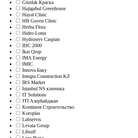
Güzdək Краска
Hajigabul Greenhouse
Hayat Clinic
HB Guven Clinic
Herba Flora
Hidro-Lotus
Hydroserv Caspian
IDC 2000
İkar Qrup
IMA Energy
IMIC
İnnova Баку
Integra Construction KZ
İRS Market
Istanbul NS клиника
IT Solutions
JTI Азербайджан
Kontinent Строительство
Koroplas
Labservis
Levata Group
Libraff
Loro Piana