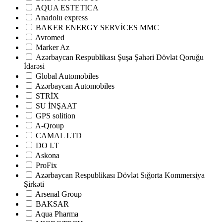
AQUA ESTETICA
Anadolu express
BAKER ENERGY SERVİCES MMC
Avromed
Marker Az
Аzərbaycan Respublikası Şuşa Şəhəri Dövlət Qoruğu
İdarəsi
Global Automobiles
Azərbaycan Automobiles
STRİX
SU İNŞAAT
GPS solition
A-Qroup
CAMAL LTD
DO I.T
Askona
ProFix
Azərbaycan Respublikası Dövlət Sığorta Kommersiya
Şirkəti
Arsenal Group
BAKSAR
Aqua Pharma