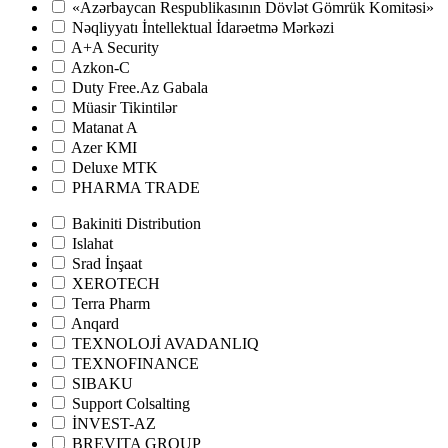
«Azərbaycan Respublikasının Dövlət Gömrük Komitəsi»
Nəqliyyatı İntellektual İdarəetmə Mərkəzi
A+A Security
Azkon-C
Duty Free.Az Gabala
Müasir Tikintilər
Matanat A
Azer KMI
Deluxe MTK
PHARMA TRADE
Bakiniti Distribution
Islahat
Srad İnşaat
XEROTECH
Terra Pharm
Anqard
TEXNOLOJİ AVADANLIQ
TEXNOFINANCE
SIBAKU
Support Colsalting
İNVEST-AZ
BREVITA GROUP