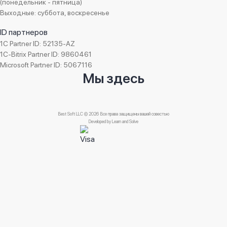
(понедельник - пятница)
PashaPay
Выходные: суббота, воскресенье
Muasir Tikintiler
ID партнеров
Ali & Nino
1C Partner ID: 52135-AZ
Fidan Beauty
1C-Bitrix Partner ID: 9860461
Microsoft Partner ID: 5067116
Find House
Мы здесь
Fortis MTK
FRYDAY
Gloss Beauty
Best Soft LLC © 2026 Все права защищены вашей совестью
Developed by
Learn and Solve
GNPC- Global Railroad Partners Company
Güvən сантехника
Güzdək Краска
Hajigabul Greenhouse
Hayat Clinic
HB Guven Clinic
Herba Flora