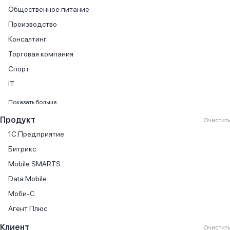
Общественное питание
Производство
Консалтинг
Торговая компания
Спорт
IT
Финансовые услуги
Показать больше
Продажа автомобилей
Продукт
Очистить
Продажа книг
1С:Предприятие
Производство мебели
Битрикс
Торговля автомобилями
Mobile SMARTS
Государственный сектор
Data Mobile
Онлайн-кассы
Моби-С
Автосервис
Агент Плюс
Агентство недвижимости
Клиент
Очистить