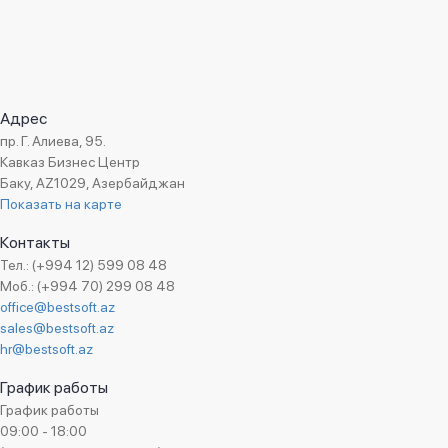
Fominov Consulting
SEETON
Stuttgart
Caspian Geo
Адрес
пр. Г. Алиева, 95.
CadOro
Кавказ Бизнес Центр
BIBIT
Баку, AZ1029, Азербайджан
Avaz Group
Показать на карте
RAVY PROPERTY
Контакты
Milli Aviasiya Akademiyası
Тел.: (+994 12) 599 08 48
Моб.: (+994 70) 299 08 48
Caspian Event Organisers
office@bestsoft.az
AzNur
sales@bestsoft.az
Araznet
hr@bestsoft.az
AutoAgora
График работы
ZƏHMƏT-RUZİ (SAB)
График работы
09:00 - 18:00
EMBAWOOD