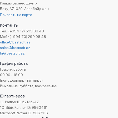
Hydroserv Caspian
Кавказ Бизнес Центр
Баку, AZ1029, Азербайджан
IDC 2000
Показать на карте
İkar Qrup
Контакты
IMA Energy
Тел.: (+994 12) 599 08 48
IMIC
Моб.: (+994 70) 299 08 48
İnnova Баку
office@bestsoft.az
sales@bestsoft.az
Integra Construction KZ
hr@bestsoft.az
İRS Market
График работы
Istanbul NS клиника
График работы
IT Solutions
09:00 - 18:00
JTI Азербайджан
(понедельник - пятница)
Выходные: суббота, воскресенье
Kontinent Строительство
Koroplas
ID партнеров
1C Partner ID: 52135-AZ
Labservis
1C-Bitrix Partner ID: 9860461
Levata Group
Microsoft Partner ID: 5067116
Libraff