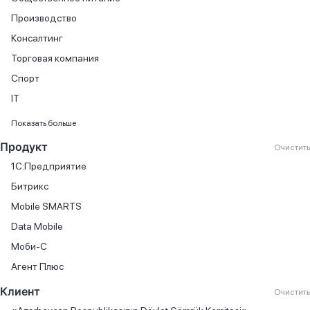
Производство
Консалтинг
Торговая компания
Спорт
IT
Финансовые услуги
Показать больше
Продажа автомобилей
Продукт
Очистить
Продажа книг
1С:Предприятие
Производство мебели
Битрикс
Торговля автомобилями
Mobile SMARTS
Государственный сектор
Data Mobile
Онлайн-кассы
Моби-С
Автосервис
Агент Плюс
Агентство недвижимости
Клиент
Очистить
Бизнес-центр