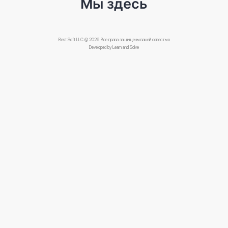
Мы здесь
Loro Piana
LubPLus
Best Soft LLC © 2026 Все права защищены вашей совестью
Lubristar
Developed by
Learn and Solve
Marjan Su
Mark Кейтеринг
Matrix-M
Mayoral
Medeks Estetik - Germaine De Capuccini
Mobitek
MUGHAN DUYU
Nafta Баку
Navante Service LTD
NEQSOL HOLDING
NetFrame
Nihat Клиника