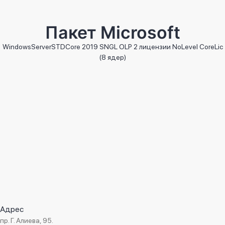
Мамедов Вусал
Менеджер проекта:
Muasir Tikintiler
Подробнее
Ali & Nino
Пакет Microsoft
Fidan Beauty
WindowsServerSTDCore 2019 SNGL OLP 2 лицензии NoLevel CoreLic
Find House
(8 ядер)
Fortis MTK
FRYDAY
Gloss Beauty
GNPC- Global Railroad Partners Company
Güvən сантехника
Güzdək Краска
Hajigabul Greenhouse
Hayat Clinic
HB Guven Clinic
Herba Flora
Адрес
Hidro-Lotus
пр. Г. Алиева, 95.