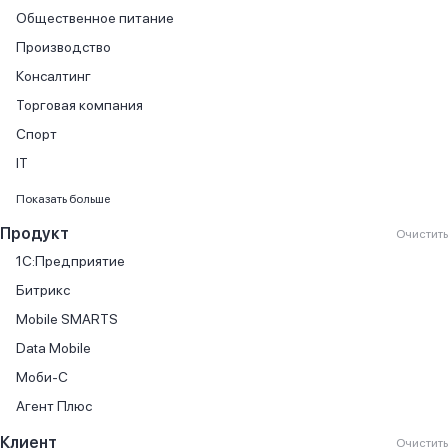
Общественное питание
Производство
Консалтинг
Торговая компания
Спорт
IT
Финансовые услуги
Показать больше
Продажа автомобилей
Продукт
Очистить
Продажа книг
1С:Предприятие
Производство мебели
Битрикс
Торговля автомобилями
Mobile SMARTS
Государственный сектор
Data Mobile
Онлайн-кассы
Моби-С
Автосервис
Агент Плюс
Агентство недвижимости
Клиент
Очистить