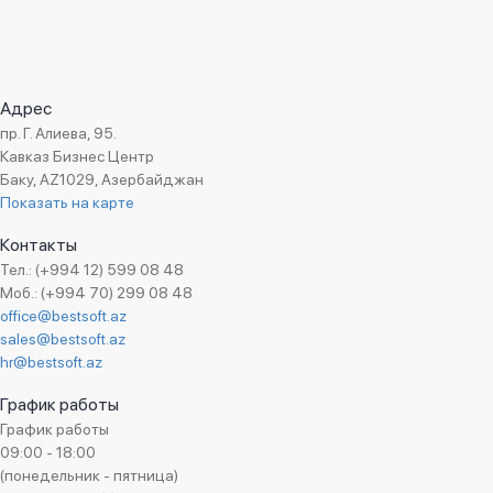
Fominov Consulting
SEETON
Stuttgart
Адрес
Caspian Geo
пр. Г. Алиева, 95.
Кавказ Бизнес Центр
CadOro
Баку, AZ1029, Азербайджан
BIBIT
Показать на карте
Avaz Group
Контакты
RAVY PROPERTY
Тел.: (+994 12) 599 08 48
Milli Aviasiya Akademiyası
Моб.: (+994 70) 299 08 48
office@bestsoft.az
Caspian Event Organisers
sales@bestsoft.az
AzNur
hr@bestsoft.az
Araznet
График работы
AutoAgora
График работы
ZƏHMƏT-RUZİ (SAB)
09:00 - 18:00
(понедельник - пятница)
EMBAWOOD