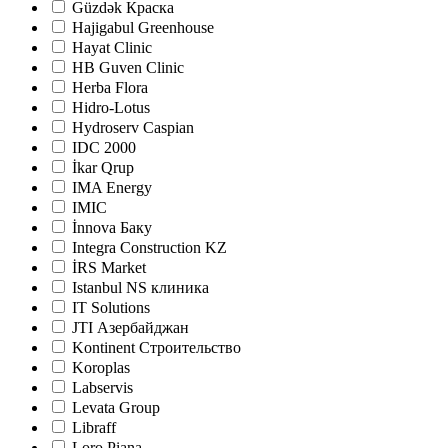
Güzdək Краска
Hajigabul Greenhouse
Hayat Clinic
HB Guven Clinic
Herba Flora
Hidro-Lotus
Hydroserv Caspian
IDC 2000
İkar Qrup
IMA Energy
IMIC
İnnova Баку
Integra Construction KZ
İRS Market
Istanbul NS клиника
IT Solutions
JTI Азербайджан
Kontinent Строительство
Koroplas
Labservis
Levata Group
Libraff
Loro Piana