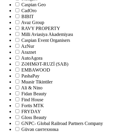
Caspian Geo
CadOro
BIBIT
Avaz Group
RAVY PROPERTY
Milli Aviasiya Akademiyası
Caspian Event Organisers
AzNur
Araznet
AutoAgora
ZƏHMƏT-RUZİ (SAB)
EMBAWOOD
PashaPay
Muasir Tikintiler
Ali & Nino
Fidan Beauty
Find House
Fortis MTK
FRYDAY
Gloss Beauty
GNPC- Global Railroad Partners Company
Güvən сантехника