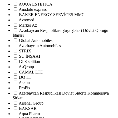
AQUA ESTETICA
Anadolu express
BAKER ENERGY SERVİCES MMC
Avromed
Marker Az
Аzərbaycan Respublikası Şuşa Şəhəri Dövlət Qoruğu
İdarəsi
Global Automobiles
Azərbaycan Automobiles
STRİX
SU İNŞAAT
GPS solition
A-Qroup
CAMAL LTD
DO I.T
Askona
ProFix
Azərbaycan Respublikası Dövlət Sığorta Kommersiya
Şirkəti
Arsenal Group
BAKSAR
Aqua Pharma