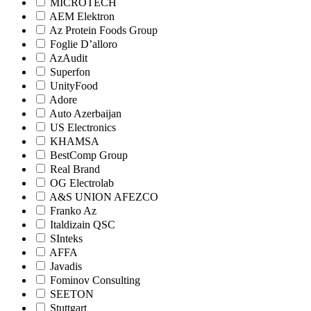
MICROTECH
AEM Elektron
Az Protein Foods Group
Foglie D’alloro
AzAudit
Superfon
UnityFood
Adore
Auto Azerbaijan
US Electronics
KHAMSA
BestComp Group
Real Brand
OG Electrolab
A&S UNION AFEZCO
Franko Az
Italdizain QSC
SInteks
AFFA
Javadis
Fominov Consulting
SEETON
Stuttgart