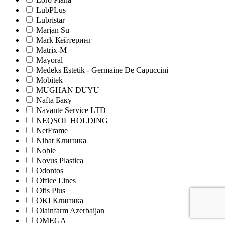
LubPLus
Lubristar
Marjan Su
Mark Кейтеринг
Matrix-M
Mayoral
Medeks Estetik - Germaine De Capuccini
Mobitek
MUGHAN DUYU
Nafta Баку
Navante Service LTD
NEQSOL HOLDING
NetFrame
Nihat Клиника
Noble
Novus Plastica
Odontos
Office Lines
Ofis Plus
OKI Клиника
Olainfarm Azerbaijan
OMEGA