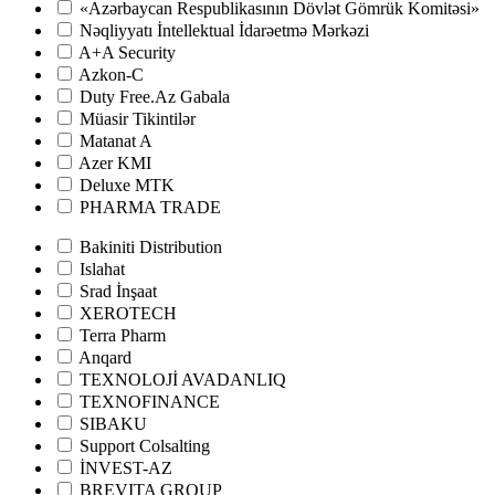
«Azərbaycan Respublikasının Dövlət Gömrük Komitəsi»
Nəqliyyatı İntellektual İdarəetmə Mərkəzi
A+A Security
Azkon-C
Duty Free.Az Gabala
Müasir Tikintilər
Matanat A
Azer KMI
Deluxe MTK
PHARMA TRADE
Bakiniti Distribution
Islahat
Srad İnşaat
XEROTECH
Terra Pharm
Anqard
TEXNOLOJİ AVADANLIQ
TEXNOFINANCE
SIBAKU
Support Colsalting
İNVEST-AZ
BREVITA GROUP