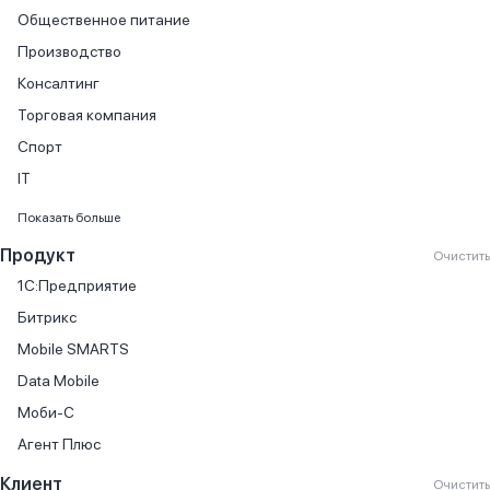
Общественное питание
Производство
Консалтинг
Торговая компания
Спорт
IT
Финансовые услуги
Показать больше
Продажа автомобилей
Продукт
Очистить
Продажа книг
1С:Предприятие
Производство мебели
Битрикс
Торговля автомобилями
Mobile SMARTS
Государственный сектор
Data Mobile
Онлайн-кассы
Моби-С
Автосервис
Агент Плюс
Агентство недвижимости
Клиент
Очистить