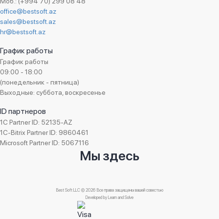
Моб.: (+994 70) 299 08 48
AzAudit
office@bestsoft.az
Торговля медицинским оборудованием
Superfon
sales@bestsoft.az
Торговля мобильных телефонов
hr@bestsoft.az
UnityFood
Торговля одеждой и обувью
Adore
График работы
Торговля парфюмерией и косметикой
График работы
Auto Azerbaijan
Торговля продуктами питания
09:00 - 18:00
US Electronics
(понедельник - пятница)
Торговля сантехническим оборудованием
KHAMSA
Выходные: суббота, воскресенье
Торговля строительной и землеройной техникой
BestComp Group
ID партнеров
Торговля строительными инструментами
Real Brand
1C Partner ID: 52135-AZ
Торговля строительными материалами
1C-Bitrix Partner ID: 9860461
OG Electrolab
Торговля табаком
Microsoft Partner ID: 5067116
A&S UNION AFEZCO
Мы здесь
Торговля химической продукцией
Franko Az
Туристическое агентство
Italdizain QSC
Уборка
SInteks
Best Soft LLC © 2026 Все права защищены вашей совестью
Учебное заведение
Developed by
Learn and Solve
AFFA
Ювелирная торговля
Javadis