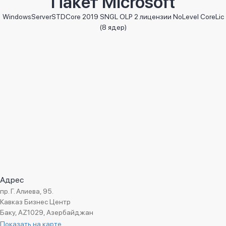
Пакет Microsoft
Дата внедрения:
Июль 2015
Менеджер проекта:
Мугимов Сергей
WindowsServerSTDCore 2019 SNGL OLP 2 лицензии NoLevel CoreLic
(8 ядер)
Адрес
пр. Г. Алиева, 95.
Кавказ Бизнес Центр
Баку, AZ1029, Азербайджан
Показать на карте