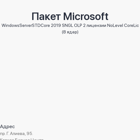
Отрасль:
Торговля автомобильными запчастями и
принадлежностями
Пакет Microsoft
Дата внедрения:
Май 2015
Менеджер проекта:
Микаилов Магеррам
WindowsServerSTDCore 2019 SNGL OLP 2 лицензии NoLevel CoreLic
(8 ядер)
Адрес
пр. Г. Алиева, 95.