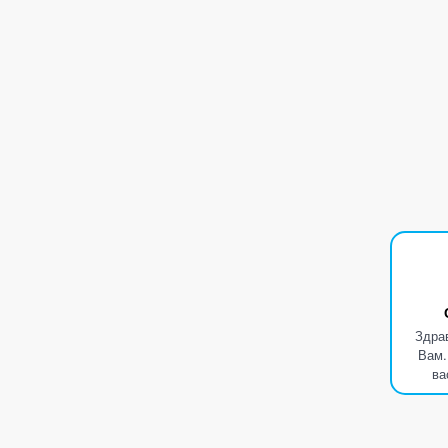
Здра
Вам.
ва