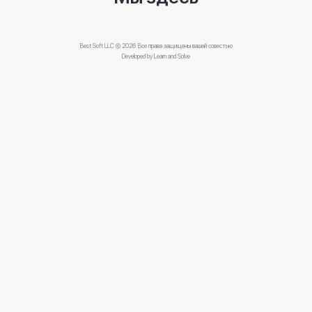
Best Soft LLC © 2026 Все права защищены вашей совестью
Developed by
Learn and Solve