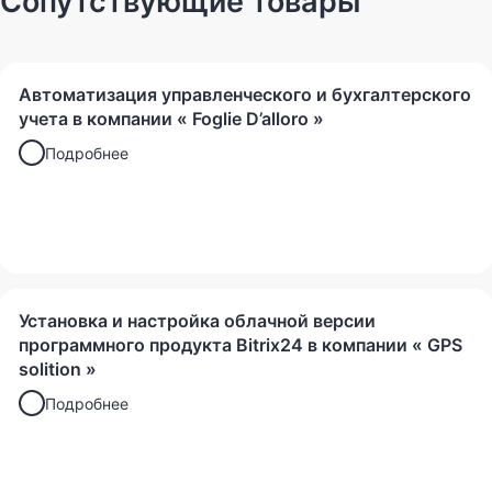
Сопутствующие товары
Дата внедрения:
Октябрь 2015
Менеджер проекта:
Абилов Эльнур
Автоматизация управленческого и бухгалтерского
учета в компании « Foglie D’alloro »
Подробнее
Установка и настройка облачной версии
программного продукта Bitrix24 в компании « GPS
solition »
Подробнее