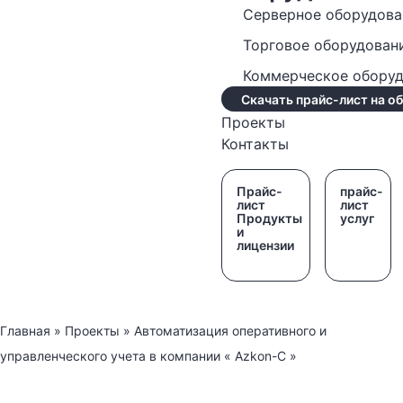
Серверное оборудова
Торговое оборудован
Коммерческое обору
Скачать прайс-лист на о
Проекты
Контакты
Прайс-
прайс-
лист
лист
Продукты
услуг
и
лицензии
Главная
»
Проекты
»
Автоматизация оперативного и
управленческого учета в компании « Azkon-C »