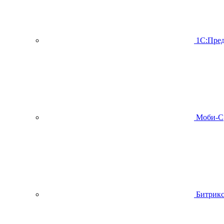
1С:Пред
Моби-С
Битрик