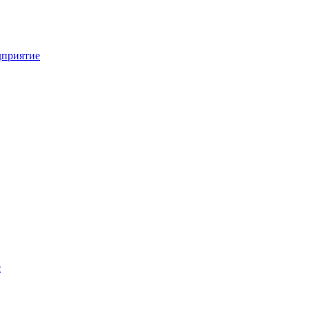
приятие
с