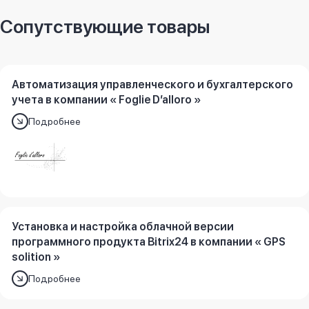
Отрасль:
Салон красоты
Сопутствующие товары
Дата внедрения:
Октябрь 2015
Менеджер проекта:
Микаилов Магеррам
Автоматизация управленческого и бухгалтерского
учета в компании « Foglie D’alloro »
Подробнее
Установка и настройка облачной версии
программного продукта Bitrix24 в компании « GPS
solition »
Подробнее