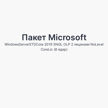
Реализованное решение:
Конфигурация, "1C:
Бухгалтерия для бюджетных учреждений"
Версия:
7.7, локальная
Отрасль:
Государственная таможенная служба,
Государственный сектор
Пакет Microsoft
Дата внедрения:
Июль 2011
Менеджер проекта:
Бекташи Джананбей
WindowsServerSTDCore 2019 SNGL OLP 2 лицензии NoLevel
CoreLic (8 ядер)