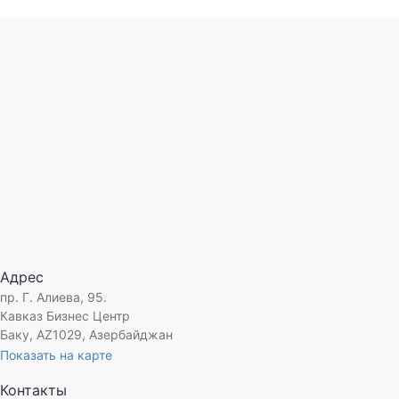
Спецификация проекта
Клиент:
«Boranı»
Реализованное решение:
"1С:ERP Управление предпри
Версия:
8.3, сетевая
Отрасль:
Общественное питание
Адрес
Дата внедрения:
Август 2023
пр. Г. Алиева, 95.
Менеджер проекта:
Османов Рашид
Кавказ Бизнес Центр
Баку, AZ1029, Азербайджан
Показать на карте
Контакты