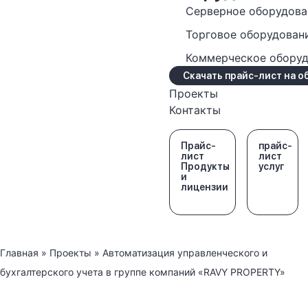
Серверное оборудова
Торговое оборудован
Коммерческое обору
Скачать прайс-лист на 
Проекты
Контакты
Прайс-
прайс-
лист
лист
Продукты
услуг
и
лицензии
Главная
»
Проекты
»
Автоматизация управленческого и
бухгалтерского учета в группе компаний «RAVY PROPERTY»