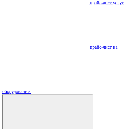
прайс-лист услуг
прайс-лист на
оборудование