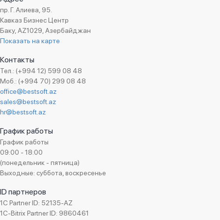
Дата внедрения:
Апрель 2024
пр. Г. Алиева, 95.
Менеджер проекта:
Османов Рашид
Кавказ Бизнес Центр
Баку, AZ1029, Азербайджан
Показать на карте
Контакты
Тел.: (+994 12) 599 08 48
Моб.: (+994 70) 299 08 48
office@bestsoft.az
sales@bestsoft.az
hr@bestsoft.az
График работы
График работы
09:00 - 18:00
(понедельник - пятница)
Выходные: суббота, воскресенье
ID партнеров
1C Partner ID: 52135-AZ
1C-Bitrix Partner ID: 9860461