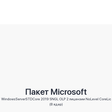
Спецификация проекта
Клиент:
«Terra Pharm»
Реализованное решение:
Mobile SMARTS
Отрасль:
Лабораторные услуги
Пакет Microsoft
Дата внедрения:
Июль 2023
Менеджер проекта:
Рагим Зоданов
WindowsServerSTDCore 2019 SNGL OLP 2 лицензии NoLevel CoreLic
(8 ядер)