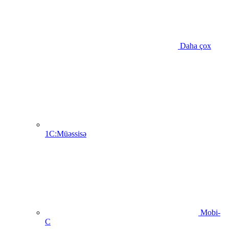
Daha çox
1C:Müəssisə
Mobi-
C