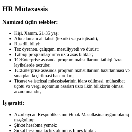
HR Mütəxəssis
Namizəd üçün tələblər:
Kişi, Xanım, 21-35 yaş;
Ali/natamam ali təhsil (texniki və ya iqtisadi);
Rus dili biliyi;
Tez öyrənən, çalışqan, məsuliyyətli və dürüst;
Tətbiqi proqramlaşdırma üzrə əsas biliklər;
1C:Enterprise əsasında proqram məhsullarının tətbiqi üzrə
layihələrdə təcrübə;
1C:Enterprise əsasında proqram məhsullarının hazırlanması və
sınaqdan keçirilməsi bacarıqları;
Ticarət və istehsal müəssisələrinin idarə edilməsi, mühasibat
uçotu və vergi uçotunun əsasları üzrə ilkin biliklərin olması
arzuolunandır;
İş şəraiti:
Azərbaycan Respublikasının Əmək Məcəlləsinə uyğun olaraq
məşğulluq;
Şirkət hesabına yemək;
Şirkət hesabına təchiz olunmuş fitnes klubu;