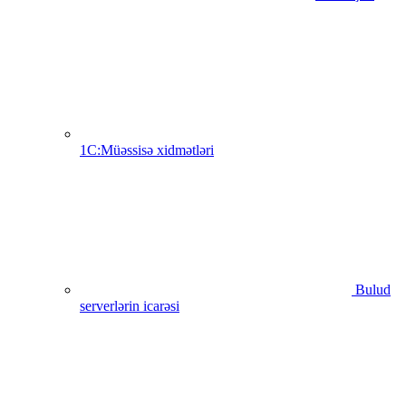
1C:Müəssisə xidmətləri
Bulud
serverlərin icarəsi