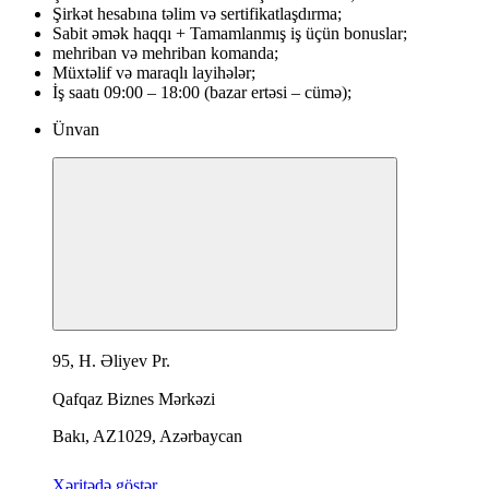
Şirkət hesabına təlim və sertifikatlaşdırma;
Sabit əmək haqqı + Tamamlanmış iş üçün bonuslar;
mehriban və mehriban komanda;
Müxtəlif və maraqlı layihələr;
İş saatı 09:00 – 18:00 (bazar ertəsi – cümə);
Ünvan
95, H. Əliyev Pr.
Qafqaz Biznes Mərkəzi
Bakı, AZ1029, Azərbaycan
Xəritədə göstər