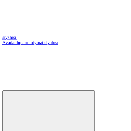
siyahısı
Avadanlıqların qiymət siyahısı