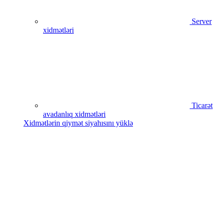
Server
xidmətləri
Ticarət
avadanlıq xidmətləri
Xidmətlərin qiymət siyahısını yüklə