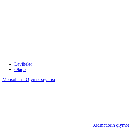
Layihələr
Əlaqə
Məhsulların Qiymət siyahısı
Xidmətlərin qiymət