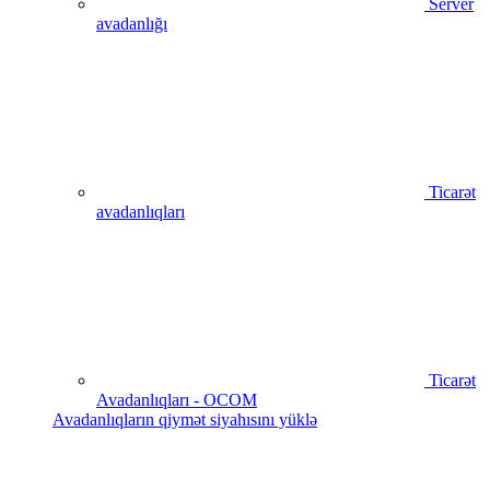
Server
avadanlığı
Ticarət
avadanlıqları
Ticarət
Avadanlıqları - OCOM
Avadanlıqların qiymət siyahısını yüklə