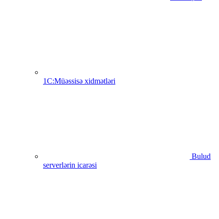
1C:Müəssisə xidmətləri
Bulud
serverlərin icarəsi