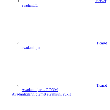
Server
avadanlığı
Ticarət
avadanlıqları
Ticarət
Avadanlıqları - OCOM
Avadanlıqların qiymət siyahısını yüklə