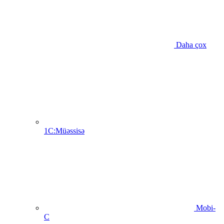
Daha çox
1C:Müəssisə
Mobi-
C