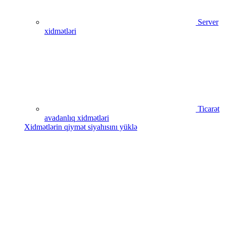
Server
xidmətləri
Ticarət
avadanlıq xidmətləri
Xidmətlərin qiymət siyahısını yüklə