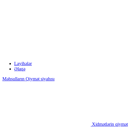
Layihələr
Əlaqə
Məhsulların Qiymət siyahısı
Xidmətlərin qiymət