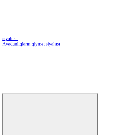
siyahısı
Avadanlıqların qiymət siyahısı