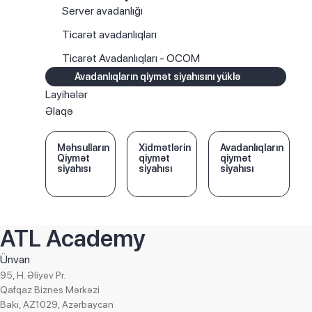
Server avadanlığı
Ticarət avadanlıqları
Ticarət Avadanlıqları - OCOM
Avadanlıqların qiymət siyahısını yüklə
Layihələr
Əlaqə
Məhsulların
Xidmətlərin
Avadanlıqların
Qiymət
qiymət
qiymət
siyahısı
siyahısı
siyahısı
ATL Academy
Ünvan
95, H. Əliyev Pr.
Qafqaz Biznes Mərkəzi
Bakı, AZ1029, Azərbaycan