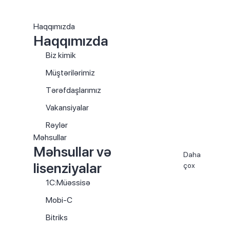
Haqqımızda
Haqqımızda
Biz kimik
Müştərilərimiz
Tərəfdaşlarımız
Vakansiyalar
Rəylər
Məhsullar
Məhsullar və
Daha
lisenziyalar
çox
1C:Müəssisə
Mobi-C
Bitriks