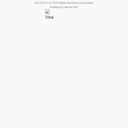
Best Soft LLC © 2026 All rights reserved by your conscience
Developed by
Learn and Solve