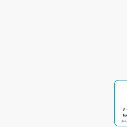
Sa
ha
yar