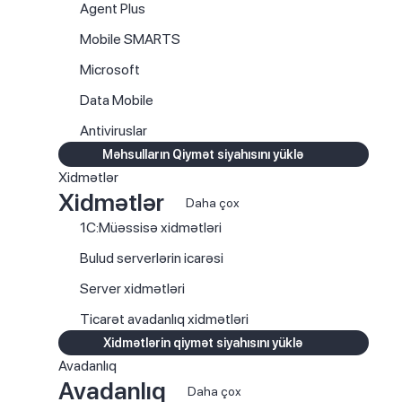
Agent Plus
Mobile SMARTS
Microsoft
Data Mobile
Antiviruslar
Məhsulların Qiymət siyahısını yüklə
Xidmətlər
Xidmətlər
Daha çox
1C:Müəssisə xidmətləri
Bulud serverlərin icarəsi
Server xidmətləri
Ticarət avadanlıq xidmətləri
Xidmətlərin qiymət siyahısını yüklə
Avadanlıq
Avadanlıq
Daha çox