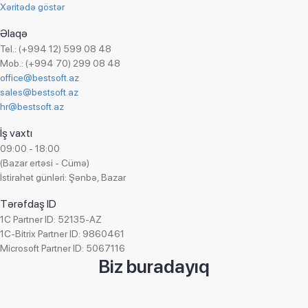
Xəritədə göstər
Əlaqə
Tel.: (+994 12) 599 08 48
Mob.: (+994 70) 299 08 48
office@bestsoft.az
sales@bestsoft.az
hr@bestsoft.az
İş vaxtı
09:00 - 18:00
(Bazar ertəsi - Cümə)
İstirahət günləri: Şənbə, Bazar
Tərəfdaş ID
1C Partner ID: 52135-AZ
1C-Bitrix Partner ID: 9860461
Microsoft Partner ID: 5067116
Biz buradayıq