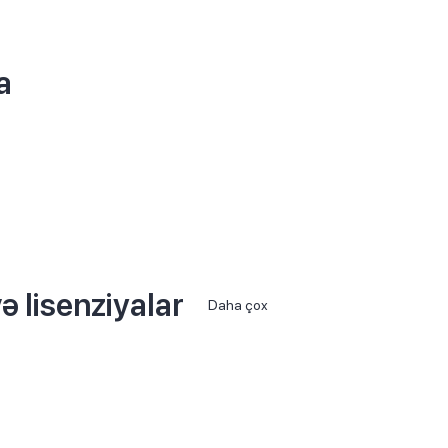
a
ə lisenziyalar
Daha çox