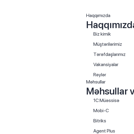
Haqqımızda
Haqqımızd
Biz kimik
Müştərilərimiz
Tərəfdaşlarımız
Vakansiyalar
Rəylər
Məhsullar
Məhsullar v
1C:Müəssisə
Mobi-C
Bitriks
Agent Plus