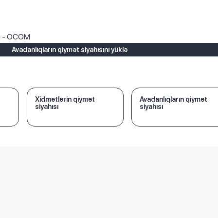
ı
rı - OCOM
Avadanlıqların qiymət siyahısını yüklə
Xidmətlərin qiymət
Avadanlıqların qiymət
siyahısı
siyahısı