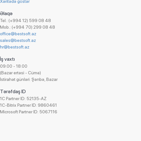
Xəritədə göstər
Əlaqə
Tel.: (+994 12) 599 08 48
Mob.: (+994 70) 299 08 48
office@bestsoft.az
sales@bestsoft.az
hr@bestsoft.az
İş vaxtı
09:00 - 18:00
(Bazar ertəsi - Cümə)
İstirahət günləri: Şənbə, Bazar
Tərəfdaş ID
1C Partner ID: 52135-AZ
1C-Bitrix Partner ID: 9860461
Microsoft Partner ID: 5067116