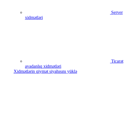
Server
xidmətləri
Ticarət
avadanlıq xidmətləri
Xidmətlərin qiymət siyahısını yüklə