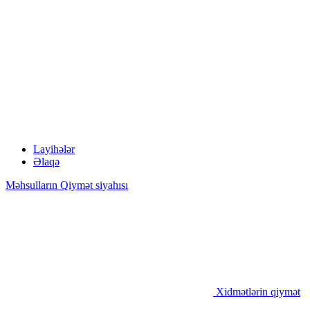
Layihələr
Əlaqə
Məhsulların Qiymət siyahısı
Xidmətlərin qiymət