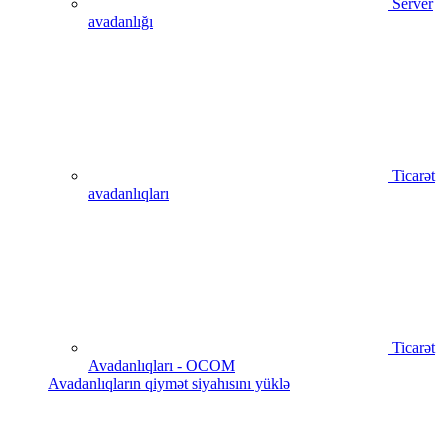
Server
avadanlığı
Ticarət
avadanlıqları
Ticarət
Avadanlıqları - OCOM
Avadanlıqların qiymət siyahısını yüklə