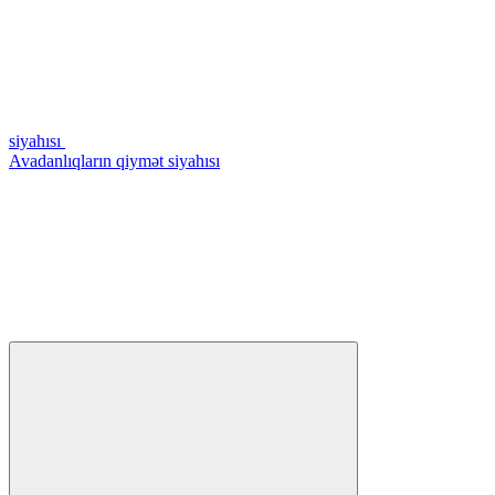
siyahısı
Avadanlıqların qiymət siyahısı