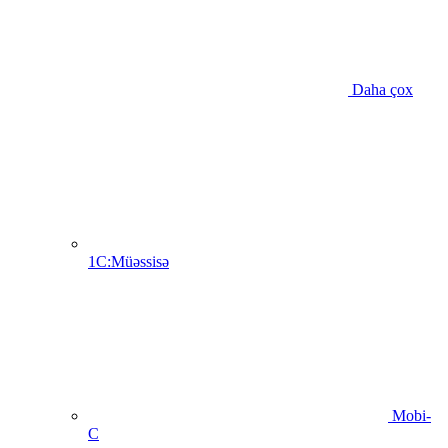
Daha çox
1C:Müəssisə
Mobi-
C