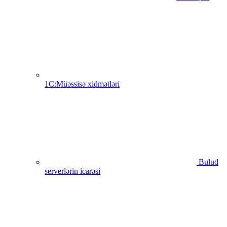
1C:Müəssisə xidmətləri
Bulud
serverlərin icarəsi