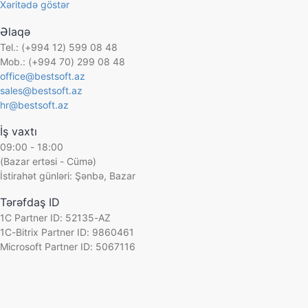
Xəritədə göstər
Əlaqə
Tel.: (+994 12) 599 08 48
Mob.: (+994 70) 299 08 48
office@bestsoft.az
sales@bestsoft.az
hr@bestsoft.az
İş vaxtı
09:00 - 18:00
(Bazar ertəsi - Cümə)
İstirahət günləri: Şənbə, Bazar
Tərəfdaş ID
1C Partner ID: 52135-AZ
1C-Bitrix Partner ID: 9860461
Microsoft Partner ID: 5067116