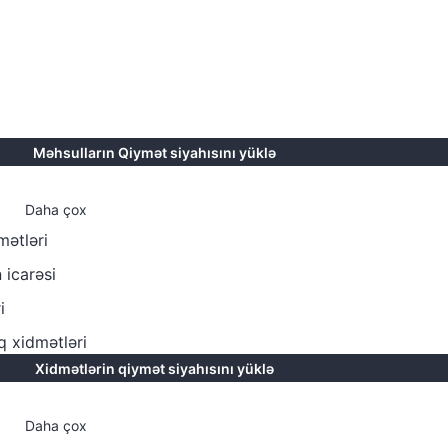
Məhsulların Qiymət siyahısını yüklə
r
Daha çox
mətləri
 icarəsi
i
q xidmətləri
Xidmətlərin qiymət siyahısını yüklə
q
Daha çox