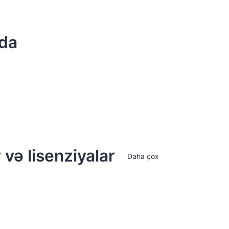
da
 və lisenziyalar
Daha çox