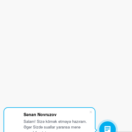
Sənan Novruzov
Salam! Sizə kömək etməyə hazıram.
Əgər Sizdə suallar yaransa mənə