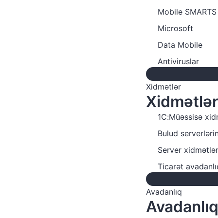
Mobile SMARTS
Microsoft
Data Mobile
Antiviruslar
Xidmətlər
Xidmətlə
1C:Müəssisə xid
Bulud serverlərin
Server xidmətlər
Ticarət avadanlı
Avadanlıq
Avadanlı