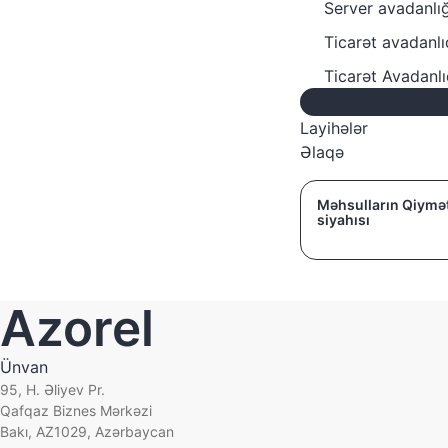
Server avadanlığ
Ticarət avadanlı
Ticarət Avadanl
Layihələr
Əlaqə
Məhsulların Qiymə
siyahısı
Azorel
Ünvan
95, H. Əliyev Pr.
Qafqaz Biznes Mərkəzi
Bakı, AZ1029, Azərbaycan