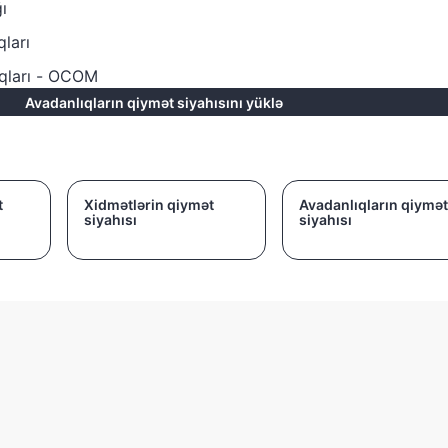
ı
qları
ıqları - OCOM
Avadanlıqların qiymət siyahısını yüklə
t
Xidmətlərin qiymət
Avadanlıqların qiymət
siyahısı
siyahısı