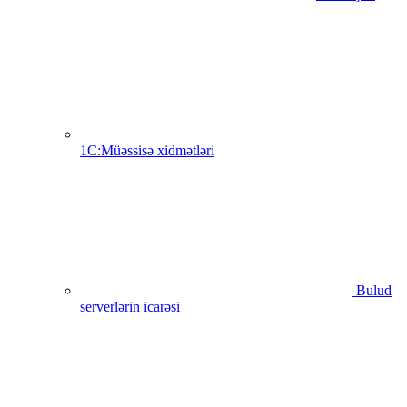
1C:Müəssisə xidmətləri
Bulud
serverlərin icarəsi