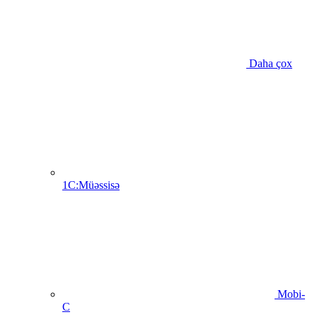
Daha çox
1C:Müəssisə
Mobi-
C