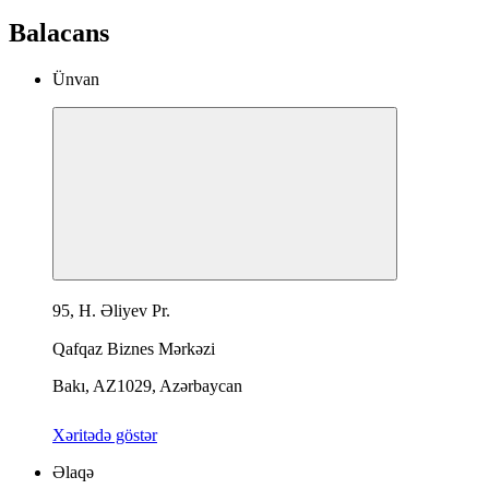
Balacans
Ünvan
95, H. Əliyev Pr.
Qafqaz Biznes Mərkəzi
Bakı, AZ1029, Azərbaycan
Xəritədə göstər
Əlaqə