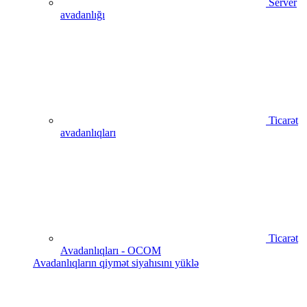
Server
avadanlığı
Ticarət
avadanlıqları
Ticarət
Avadanlıqları - OCOM
Avadanlıqların qiymət siyahısını yüklə