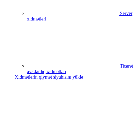
Server
xidmətləri
Ticarət
avadanlıq xidmətləri
Xidmətlərin qiymət siyahısını yüklə