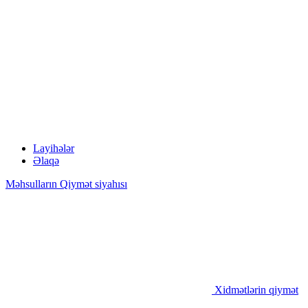
Layihələr
Əlaqə
Məhsulların Qiymət siyahısı
Xidmətlərin qiymət