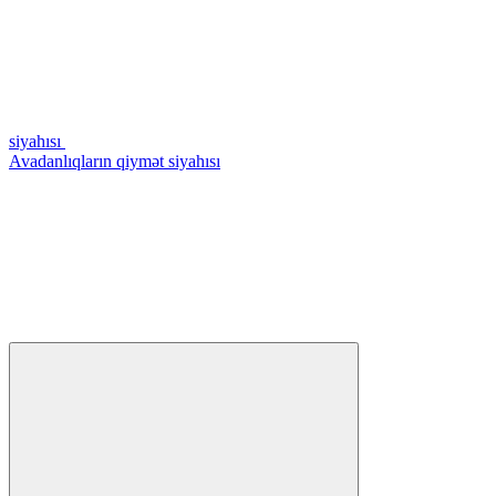
siyahısı
Avadanlıqların qiymət siyahısı