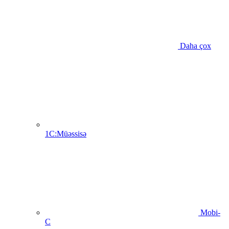
Daha çox
1C:Müəssisə
Mobi-
C