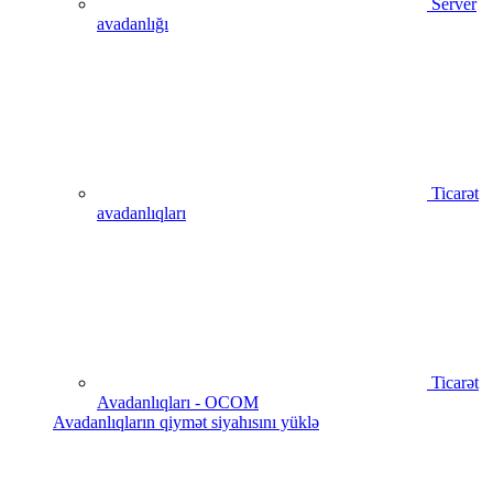
Server
avadanlığı
Ticarət
avadanlıqları
Ticarət
Avadanlıqları - OCOM
Avadanlıqların qiymət siyahısını yüklə