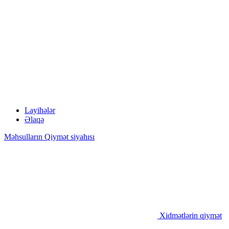
Layihələr
Əlaqə
Məhsulların Qiymət siyahısı
Xidmətlərin qiymət