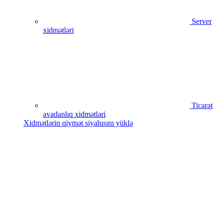
Server
xidmətləri
Ticarət
avadanlıq xidmətləri
Xidmətlərin qiymət siyahısını yüklə