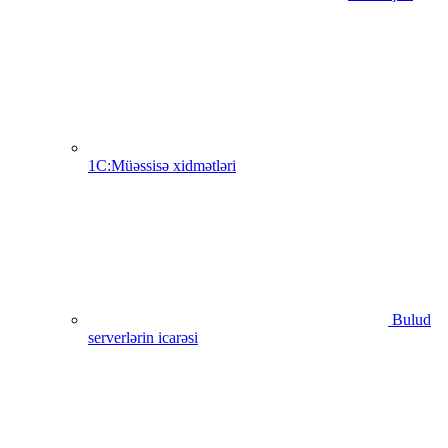
1C:Müəssisə xidmətləri
Bulud
serverlərin icarəsi