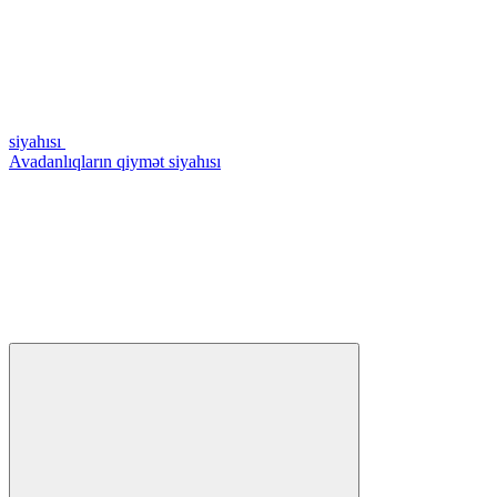
siyahısı
Avadanlıqların qiymət siyahısı