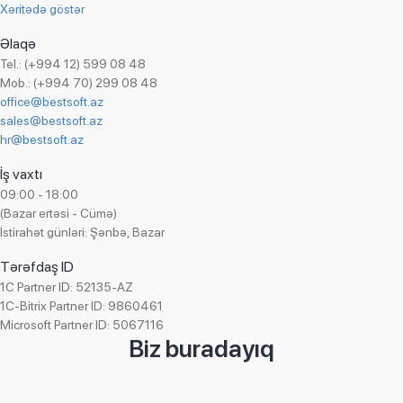
Xəritədə göstər
Əlaqə
Tel.: (+994 12) 599 08 48
Mob.: (+994 70) 299 08 48
office@bestsoft.az
sales@bestsoft.az
hr@bestsoft.az
İş vaxtı
09:00 - 18:00
(Bazar ertəsi - Cümə)
İstirahət günləri: Şənbə, Bazar
Tərəfdaş ID
1C Partner ID: 52135-AZ
1C-Bitrix Partner ID: 9860461
Microsoft Partner ID: 5067116
Biz buradayıq