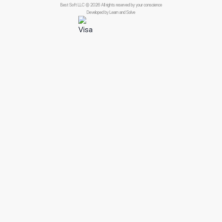
Best Soft LLC © 2026 All rights reserved by your conscience
Developed by
Learn and Solve