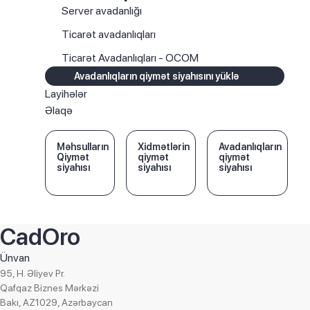
Server avadanlığı
Ticarət avadanlıqları
Ticarət Avadanlıqları - OCOM
Avadanlıqların qiymət siyahısını yüklə
Layihələr
Əlaqə
Məhsulların
Xidmətlərin
Avadanlıqların
Qiymət
qiymət
qiymət
siyahısı
siyahısı
siyahısı
CadOro
Ünvan
95, H. Əliyev Pr.
Qafqaz Biznes Mərkəzi
Bakı, AZ1029, Azərbaycan