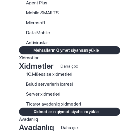
Agent Plus
Mobile SMARTS
Microsoft
Data Mobile
Antiviruslar
Məhsulların Qiymət siyahısını yüklə
Xidmətlər
Xidmətlər
Daha çox
1C:Müəssisə xidmətləri
Bulud serverlərin icarəsi
Server xidmətləri
Ticarət avadanlıq xidmətləri
Xidmətlərin qiymət siyahısını yüklə
Avadanlıq
Avadanlıq
Daha çox