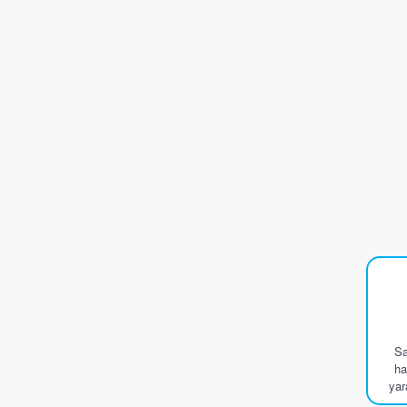
Sa
ha
yar