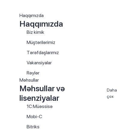
Haqqımızda
Haqqımızda
Biz kimik
Müştərilərimiz
Tərəfdaşlarımız
Vakansiyalar
Rəylər
Məhsullar
Məhsullar və
Daha
lisenziyalar
çox
1C:Müəssisə
Mobi-C
Bitriks