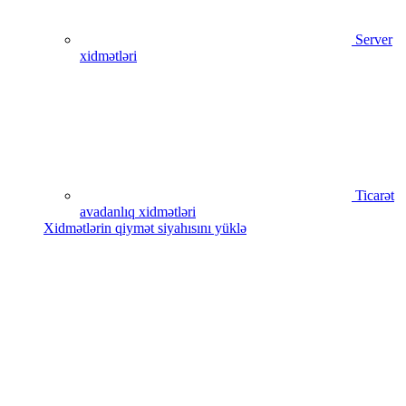
Server
xidmətləri
Ticarət
avadanlıq xidmətləri
Xidmətlərin qiymət siyahısını yüklə