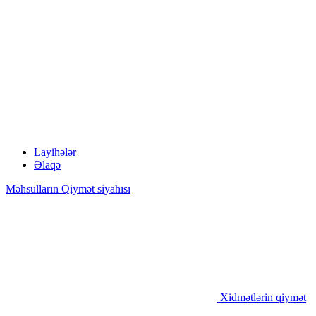
Layihələr
Əlaqə
Məhsulların Qiymət siyahısı
Xidmətlərin qiymət