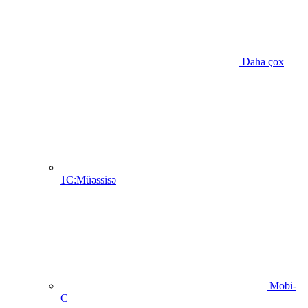
Daha çox
1C:Müəssisə
Mobi-
C