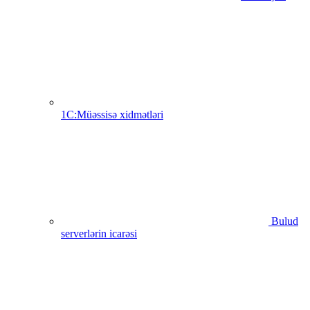
1C:Müəssisə xidmətləri
Bulud
serverlərin icarəsi