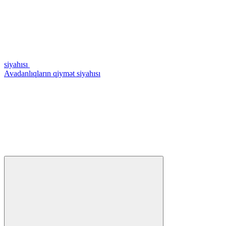
siyahısı
Avadanlıqların qiymət siyahısı