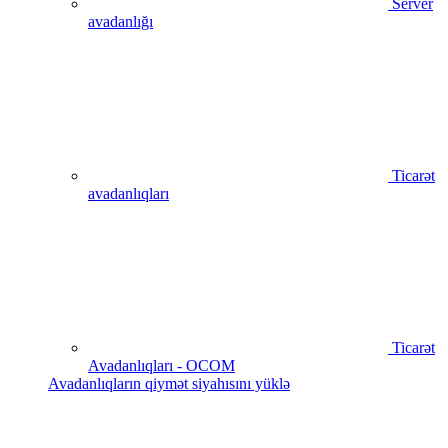
Server
avadanlığı
Ticarət
avadanlıqları
Ticarət
Avadanlıqları - OCOM
Avadanlıqların qiymət siyahısını yüklə